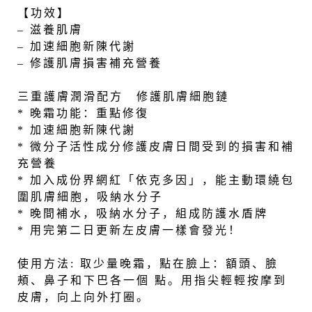
【功效】
– 滋養肌膚
– 加速細胞新陳代謝
– 修護肌膚損害補充營養
三重護膚潤滑配方 修護肌膚細胞鏈
* 晚霜功能：重點修復
* 加速細胞新陳代謝
* 微分子活性成分修護皮膚日間受到的損害和補
充營養
* 加入成份界網紅「依克多因」，能主動環繞包
圍肌膚細胞，吸納水分子
* 晚間補水，吸納水分子，組成防護水盾牌
* 用完第二日更新左皮膚一樣會發光！
使用方法:
取少量晚霜，點在臉上：額頭、臉
頰、鼻子和下巴各一個 點。用指尖輕輕按摩到
皮膚，向上向外打圈。