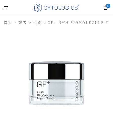
0
Cytologics
伊
首页
商店
主要
GF+ NMN BIOMOLECULE 
Pharmaceutical
胞
Limited
樂
官
方
網
店