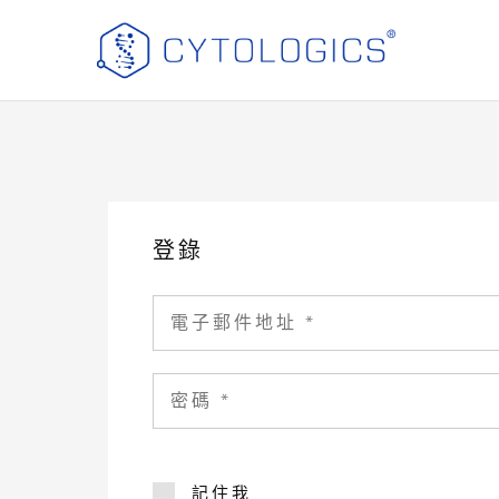
Cytologics
伊
Pharmaceutical
胞
Limited
樂
官
方
網
店
登錄
記住我